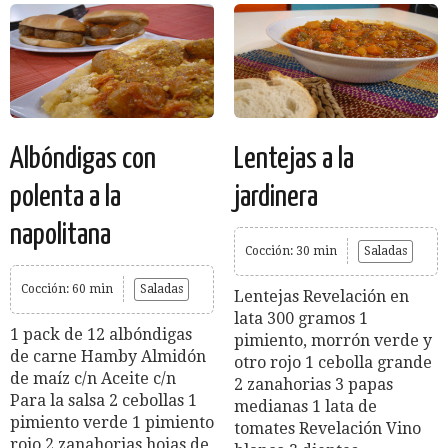
Albóndigas con
Lentejas a la
polenta a la
jardinera
napolitana
Cocción: 30 min
Saladas
Cocción: 60 min
Saladas
Lentejas Revelación en
lata 300 gramos 1
1 pack de 12 albóndigas
pimiento, morrón verde y
de carne Hamby Almidón
otro rojo 1 cebolla grande
de maíz c/n Aceite c/n
2 zanahorias 3 papas
Para la salsa 2 cebollas 1
medianas 1 lata de
pimiento verde 1 pimiento
tomates Revelación Vino
rojo 2 zanahorias hojas de