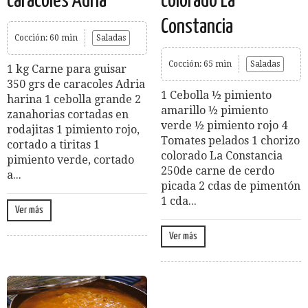
caracoles Adria
colorado La
Constancia
Cocción: 60 min
Saladas
Cocción: 65 min
Saladas
1 kg Carne para guisar
350 grs de caracoles Adria
1 Cebolla ½ pimiento
harina 1 cebolla grande 2
amarillo ½ pimiento
zanahorias cortadas en
verde ½ pimiento rojo 4
rodajitas 1 pimiento rojo,
Tomates pelados 1 chorizo
cortado a tiritas 1
colorado La Constancia
pimiento verde, cortado
250de carne de cerdo
a...
picada 2 cdas de pimentón
1 cda...
Ver más
Ver más