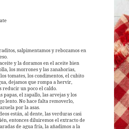
ate
raditos, salpimentamos y rebozamos en
eso.
aceite y la doramos en el aceite bien
lla, los morrones y las zanahorias,
os tomates, los condimentos, el cubito
gua, dejamos que rompa a hervir,
 reducir un poco el caldo.
papas, el zapallo, las arvejas y los
go lento. No hace falta removerlo,
zuela por la asas.
eos están, al dente, las verduras casi
én, entonces diluiremos el extracto de
radas de agua fría, la añadimos a la