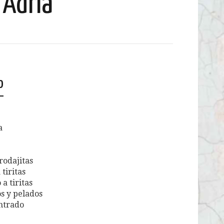
Adria
o
a
rodajitas
 tiritas
a tiritas
s y pelados
ntrado