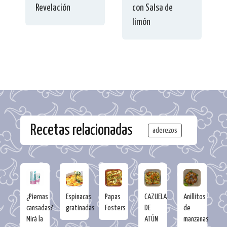
Revelación
con Salsa de
limón
Recetas relacionadas
aderezos
¿Piernas
Espinacas
Papas
CAZUELA
Anillitos
cansadas?
gratinadas
Fosters
DE
de
Mirá la
ATÚN
manzanas