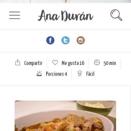
Compartir
Me gusta
16
50 min
Porciones 4
Fácil