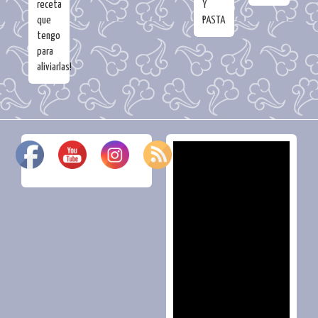
receta
Y
que
PASTA
tengo
para
aliviarlas!