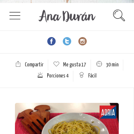
Compartir
Me gusta
17
30 min
Porciones 4
Fácil