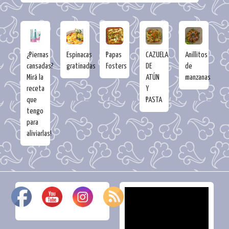
¿Piernas
Espinacas
Papas
CAZUELA
Anillitos
cansadas?
gratinadas
Fosters
DE
de
Mirá la
ATÚN
manzanas
receta
Y
que
PASTA
tengo
para
aliviarlas!