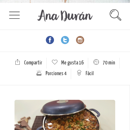
Compartir
Me gusta
16
70 min
Porciones 4
Fácil