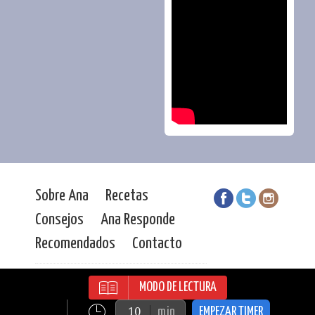
Sobre Ana
Recetas
Consejos
Ana Responde
Recomendados
Contacto
Ana Durán | Todos los derechos
MODO DE LECTURA
reservados |
MJF. Comunicación
| © 2016
min
EMPEZAR TIMER