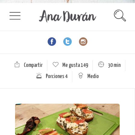
Compartir
Me gusta
149
30 min
Porciones 4
Medio