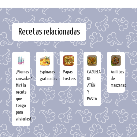
Recetas relacionadas
¿Piernas
Espinacas
Papas
CAZUELA
Anillitos
cansadas?
gratinadas
Fosters
DE
de
Mirá la
ATÚN
manzanas
receta
Y
que
PASTA
tengo
para
aliviarlas!