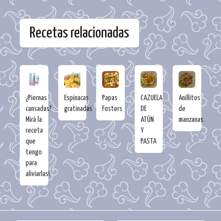
Recetas relacionadas
¿Piernas
Espinacas
Papas
CAZUELA
Anillitos
cansadas?
gratinadas
Fosters
DE
de
Mirá la
ATÚN
manzanas
receta
Y
que
PASTA
tengo
para
aliviarlas!