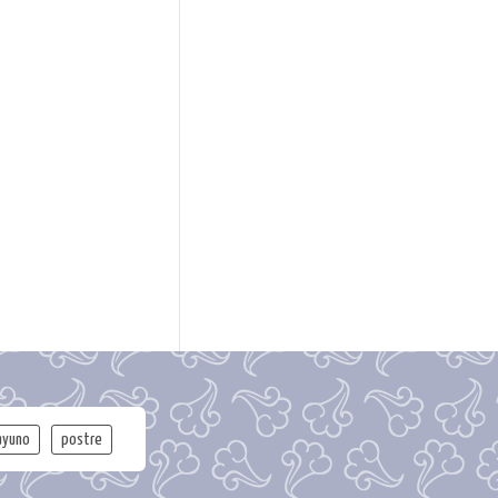
ayuno
postre