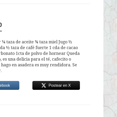
o
 ¼ taza de aceite ¾ taza miel Jugo ½
da ½ taza de café fuerte 1 cda de cacao
arbonato 1cta de polvo de hornear Queda
 es una delicia para el té, cafecito o
a hago en asadera es muy rendidora. Se
.
cebook
Postear en X