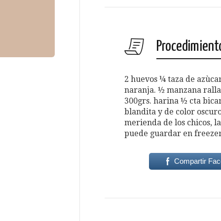
Procedimient
2 huevos ¼ taza de azùcar
naranja. ½ manzana ralla
300grs. harina ½ cta bic
blandita y de color oscuro,
merienda de los chicos, l
puede guardar en freezer
Compartir Fa