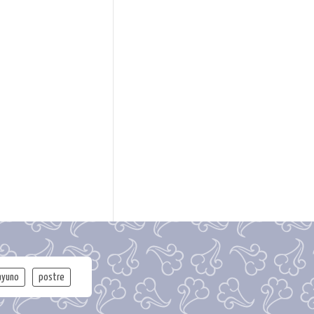
ayuno
postre