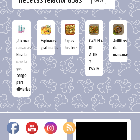
torta
¿Piernas
Espinacas
Papas
CAZUELA
Anillitos
cansadas?
gratinadas
Fosters
DE
de
Mirá la
ATÚN
manzanas
receta
Y
que
PASTA
tengo
para
aliviarlas!