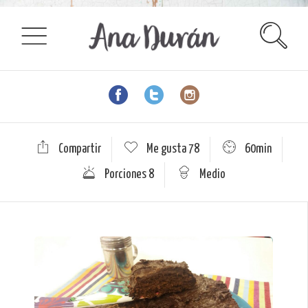
Compartir
Me gusta
78
60min
Porciones 8
Medio