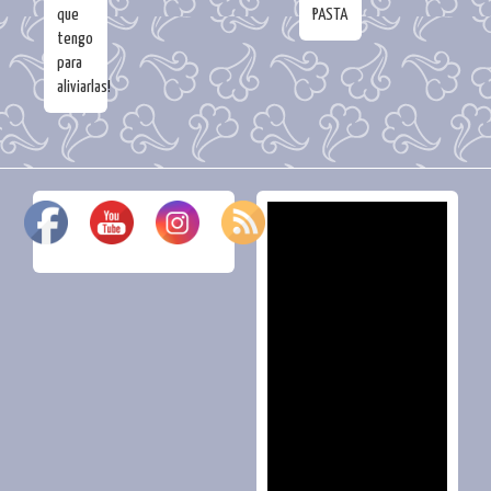
que
PASTA
tengo
para
aliviarlas!