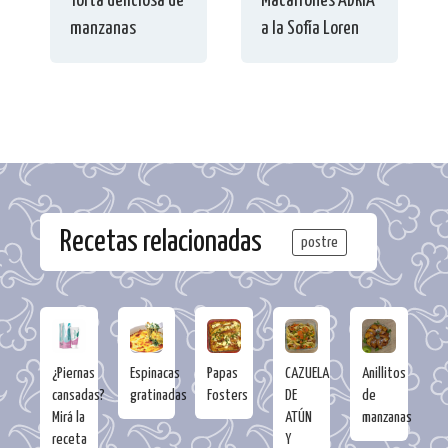
Torta deliciosa de
Macarrones ADRIA
manzanas
a la Sofía Loren
Recetas relacionadas
postre
¿Piernas
Espinacas
Papas
CAZUELA
Anillitos
cansadas?
gratinadas
Fosters
DE
de
Mirá la
ATÚN
manzanas
receta
Y