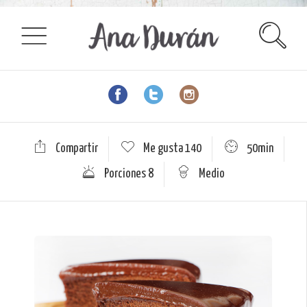
Compartir
Me gusta
140
50min
Porciones 8
Medio