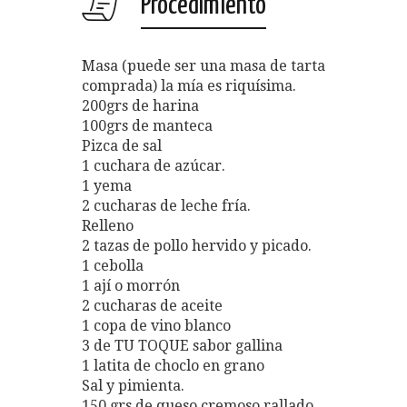
Procedimiento
Masa (puede ser una masa de tarta
comprada) la mía es riquísima.
200grs de harina
100grs de manteca
Pizca de sal
1 cuchara de azúcar.
1 yema
2 cucharas de leche fría.
Relleno
2 tazas de pollo hervido y picado.
1 cebolla
1 ají o morrón
2 cucharas de aceite
1 copa de vino blanco
3 de TU TOQUE sabor gallina
1 latita de choclo en grano
Sal y pimienta.
150 grs de queso cremoso rallado