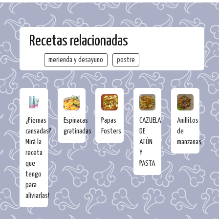
Recetas relacionadas
merienda y desayuno
postre
¿Piernas
Espinacas
Papas
CAZUELA
Anillitos
cansadas?
gratinadas
Fosters
DE
de
Mirá la
ATÚN
manzanas
receta
Y
que
PASTA
tengo
para
aliviarlas!