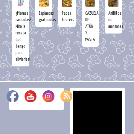
¿Piernas
Espinacas
Papas
CAZUELA
Anillitos
cansadas?
gratinadas
Fosters
DE
de
Mirá la
ATÚN
manzanas
receta
Y
que
PASTA
tengo
para
aliviarlas!