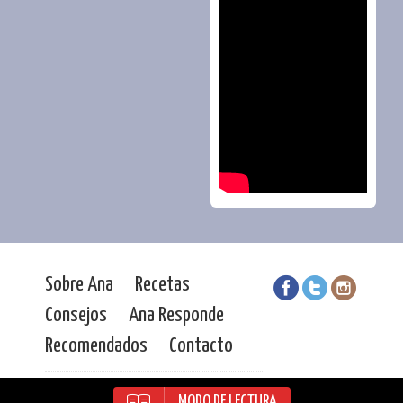
Sobre Ana
Recetas
Consejos
Ana Responde
Recomendados
Contacto
Ana Durán | Todos los derechos
MODO DE LECTURA