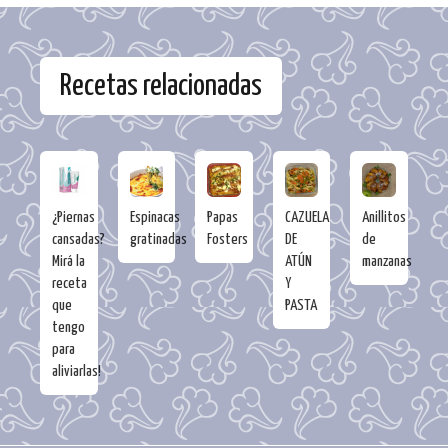
Recetas relacionadas
¿Piernas
Espinacas
Papas
CAZUELA
Anillitos
cansadas?
gratinadas
Fosters
DE
de
Mirá la
ATÚN
manzanas
receta
Y
que
PASTA
tengo
para
aliviarlas!