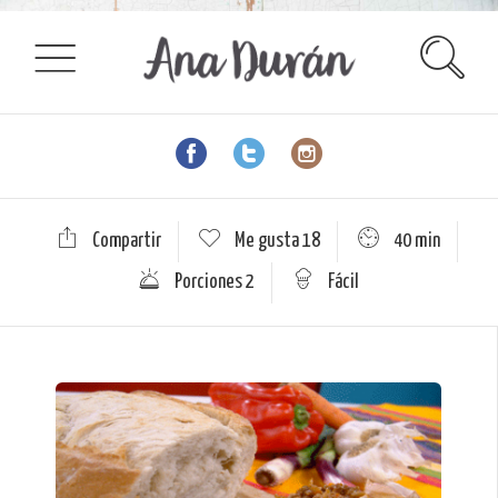
Compartir
Me gusta
18
40 min
Porciones 2
Fácil