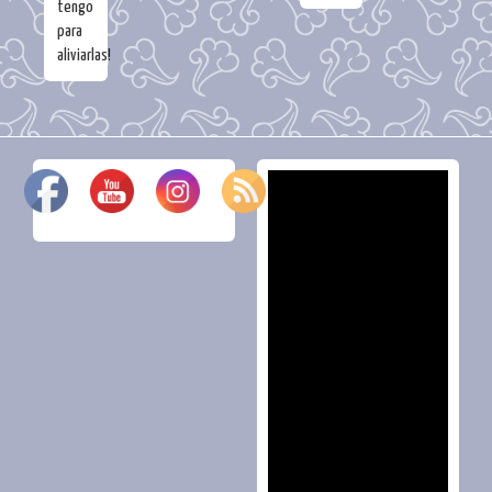
tengo
para
aliviarlas!