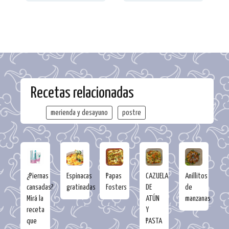
Recetas relacionadas
merienda y desayuno
postre
¿Piernas
Espinacas
Papas
CAZUELA
Anillitos
cansadas?
gratinadas
Fosters
DE
de
Mirá la
ATÚN
manzanas
receta
Y
que
PASTA