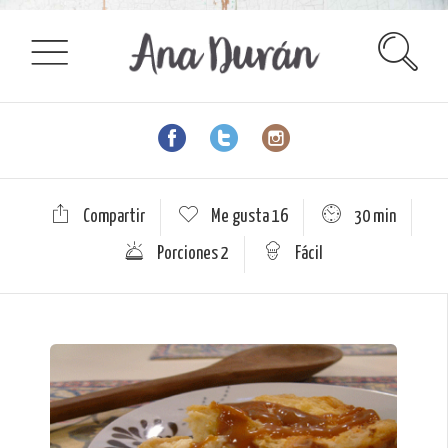
Compartir
Me gusta
16
30 min
Porciones 2
Fácil