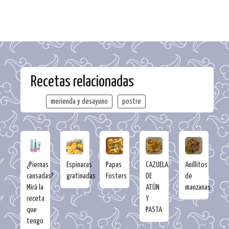
Recetas relacionadas
merienda y desayuno
postre
¿Piernas
Espinacas
Papas
CAZUELA
Anillitos
cansadas?
gratinadas
Fosters
DE
de
Mirá la
ATÚN
manzanas
receta
Y
que
PASTA
tengo