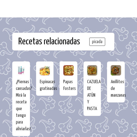
Recetas relacionadas
picada
¿Piernas
Espinacas
Papas
CAZUELA
Anillitos
cansadas?
gratinadas
Fosters
DE
de
Mirá la
ATÚN
manzanas
receta
Y
que
PASTA
tengo
para
aliviarlas!