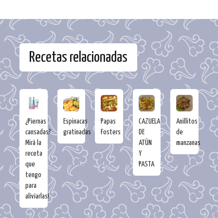
Recetas relacionadas
¿Piernas
Espinacas
Papas
CAZUELA
Anillitos
cansadas?
gratinadas
Fosters
DE
de
Mirá la
ATÚN
manzanas
receta
Y
que
PASTA
tengo
para
aliviarlas!