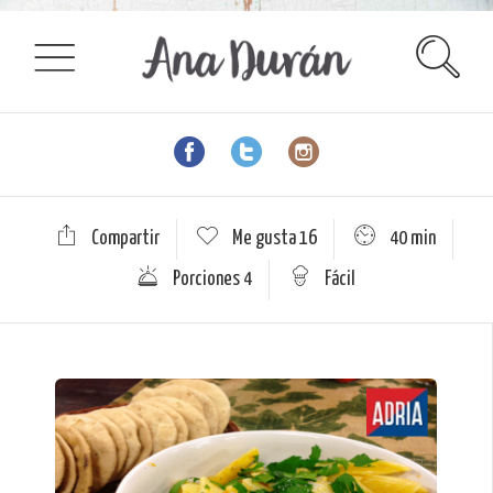
Compartir
Me gusta
16
40 min
Porciones 4
Fácil