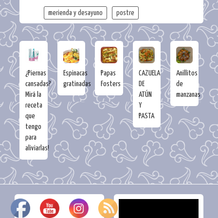
merienda y desayuno
postre
¿Piernas
Espinacas
Papas
CAZUELA
Anillitos
cansadas?
gratinadas
Fosters
DE
de
Mirá la
ATÚN
manzanas
receta
Y
que
PASTA
tengo
para
aliviarlas!