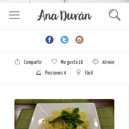
Compartir
Me gusta
16
40 min
Porciones 4
Fácil