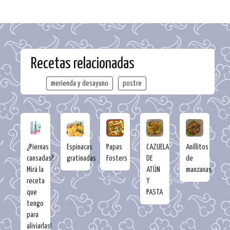
Recetas relacionadas
merienda y desayuno
postre
¿Piernas
Espinacas
Papas
CAZUELA
Anillitos
cansadas?
gratinadas
Fosters
DE
de
Mirá la
ATÚN
manzanas
receta
Y
que
PASTA
tengo
para
aliviarlas!