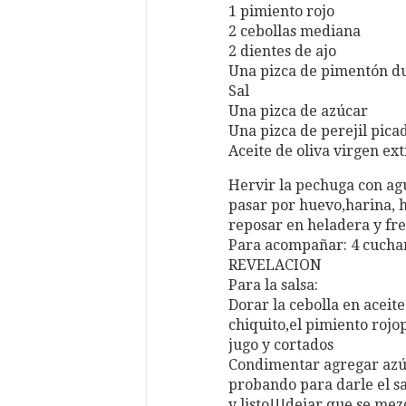
1 pimiento rojo
2 cebollas mediana
2 dientes de ajo
Una pizca de pimentón d
Sal
Una pizca de azúcar
Una pizca de perejil pica
Aceite de oliva virgen ext
Hervir la pechuga con agua
pasar por huevo,harina, 
reposar en heladera y fre
Para acompañar: 4 cuchar
REVELACION
Para la salsa:
Dorar la cebolla en aceite
chiquito,el pimiento rojo
jugo y cortados
Condimentar agregar azúca
probando para darle el sa
y listo!!!dejar que se me