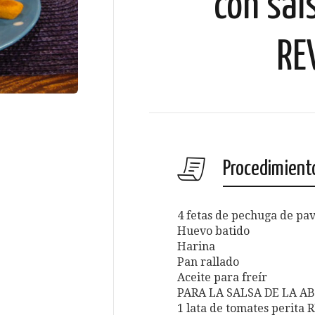
con sal
RE
Procedimient
4 fetas de pechuga de pav
Huevo batido
Harina
Pan rallado
Aceite para freír
PARA LA SALSA DE LA A
1 lata de tomates perit