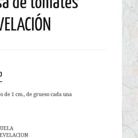
sa de tomates
VELACIÓN
o
o de 1 cm., de grueso cada una
BUELA
a REVELACION