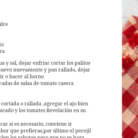
ulce
do
ra
 y sal, dejar enfriar cortar los palitos
huevo nuevamente y pan rallado, dejar
ir o hacer al horno
adas de salsa de tomate casera
 cortada o rallada ,agregar el ajo bien
picado y los tomates Revelación en su
r si es necesario, conviene ir
bor que prefieras,por último el perejil
zclen los sabores pero que no se haga