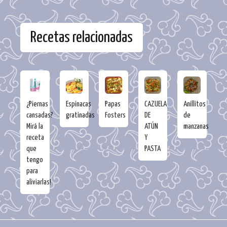
Recetas relacionadas
¿Piernas
Espinacas
Papas
CAZUELA
Anillitos
cansadas?
gratinadas
Fosters
DE
de
Mirá la
ATÚN
manzanas
receta
Y
que
PASTA
tengo
para
aliviarlas!