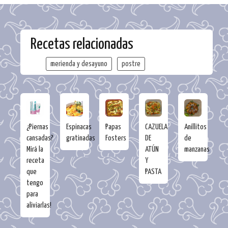
Recetas relacionadas
merienda y desayuno
postre
¿Piernas
Espinacas
Papas
CAZUELA
Anillitos
cansadas?
gratinadas
Fosters
DE
de
Mirá la
ATÚN
manzanas
receta
Y
que
PASTA
tengo
para
aliviarlas!