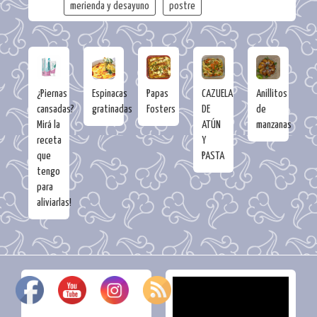
merienda y desayuno
postre
¿Piernas
Espinacas
Papas
CAZUELA
Anillitos
cansadas?
gratinadas
Fosters
DE
de
Mirá la
ATÚN
manzanas
receta
Y
que
PASTA
tengo
para
aliviarlas!