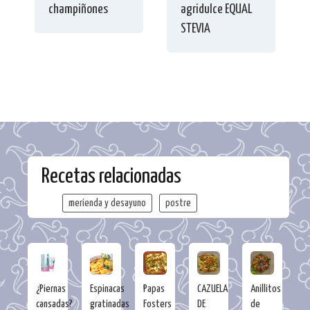
champiñones
agridulce EQUAL
STEVIA
Recetas relacionadas
merienda y desayuno
postre
¿Piernas
Espinacas
Papas
CAZUELA
Anillitos
cansadas?
gratinadas
Fosters
DE
de