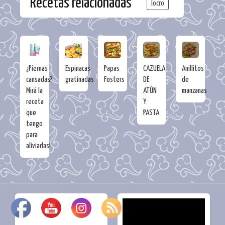
Recetas relacionadas
locro
¿Piernas
Espinacas
Papas
CAZUELA
Anillitos
cansadas?
gratinadas
Fosters
DE
de
Mirá la
ATÚN
manzanas
receta
Y
que
PASTA
tengo
para
aliviarlas!