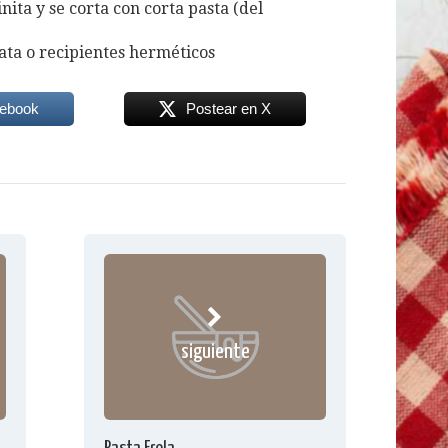
ita y se corta con corta pasta (del
ta o recipientes herméticos
cebook
Postear en X
siguiente