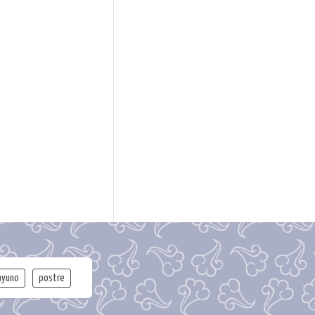
ayuno
postre