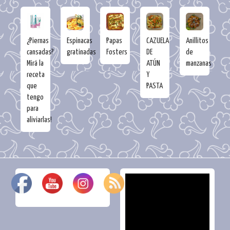
¿Piernas
Espinacas
Papas
CAZUELA
Anillitos
cansadas?
gratinadas
Fosters
DE
de
Mirá la
ATÚN
manzanas
receta
Y
que
PASTA
tengo
para
aliviarlas!