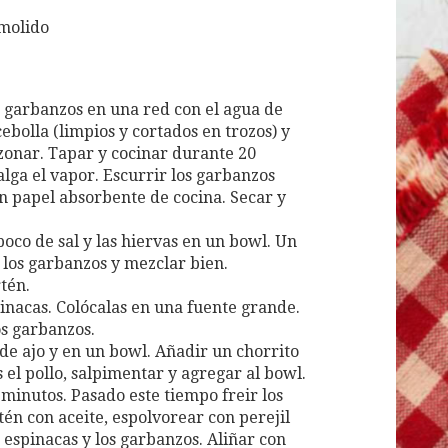
molido
s garbanzos en una red con el agua de
cebolla (limpios y cortados en trozos) y
zonar. Tapar y cocinar durante 20
alga el vapor. Escurrir los garbanzos
n papel absorbente de cocina. Secar y
oco de sal y las hiervas en un bowl. Un
r los garbanzos y mezclar bien.
tén.
pinacas. Colócalas en una fuente grande.
os garbanzos.
 de ajo y en un bowl. Añadir un chorrito
 el pollo, salpimentar y agregar al bowl.
minutos. Pasado este tiempo freir los
tén con aceite, espolvorear con perejil
 espinacas y los garbanzos. Aliñar con