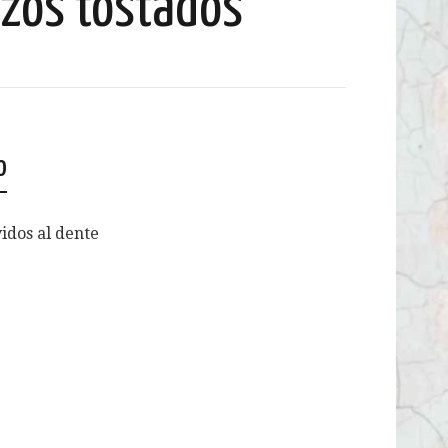
zos tostados
o
idos al dente