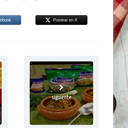
cebook
Postear en X
siguiente