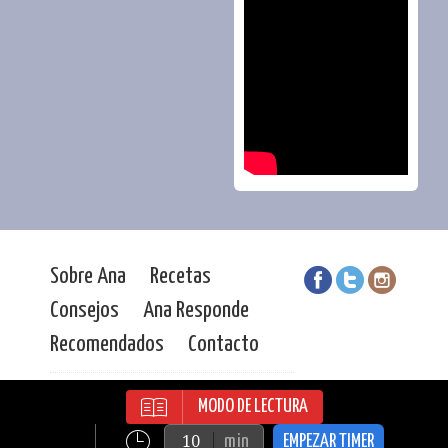
Sobre Ana
Recetas
Consejos
Ana Responde
Recomendados
Contacto
Ana Durán | Todos los derechos
MODO DE LECTURA
reservados |
MJF. Comunicación
| © 2016
min
EMPEZAR TIMER