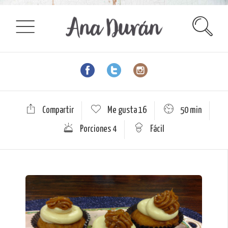
Compartir
Me gusta
16
50 min
Porciones 4
Fácil