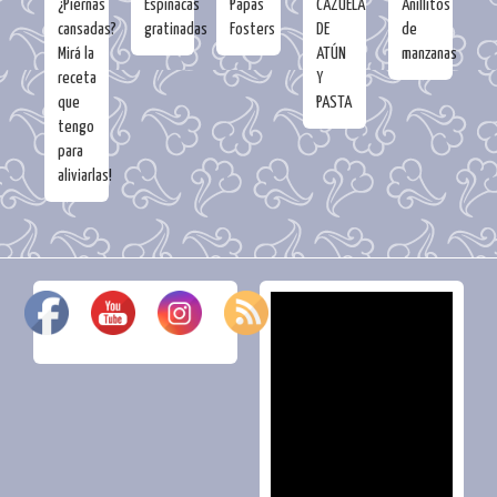
¿Piernas
Espinacas
Papas
CAZUELA
Anillitos
cansadas?
gratinadas
Fosters
DE
de
Mirá la
ATÚN
manzanas
receta
Y
que
PASTA
tengo
para
aliviarlas!