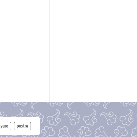
ayuno
postre