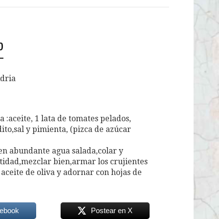
o
Adria
 :aceite, 1 lata de tomates pelados,
dito,sal y pimienta, (pizca de azúcar
 en abundante agua salada,colar y
ntidad,mezclar bien,armar los crujientes
aceite de oliva y adornar con hojas de
cebook
Postear en X