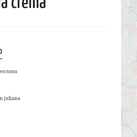
la crema
o
persona
n juliana