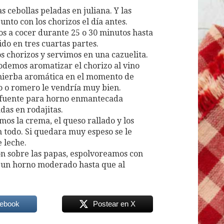
cebollas peladas en juliana. Y las
unto con los chorizos el día antes.
os a cocer durante 25 o 30 minutos hasta
ido en tres cuartas partes.
os chorizos y servimos en una cazuelita.
odemos aromatizar el chorizo al vino
a hierba aromática en el momento de
o o romero le vendría muy bien.
a fuente para horno enmantecada
das en rodajitas.
os la crema, el queso rallado y los
 todo. Si quedara muy espeso se le
 leche.
n sobre las papas, espolvoreamos con
a un horno moderado hasta que al
cebook
Postear en X