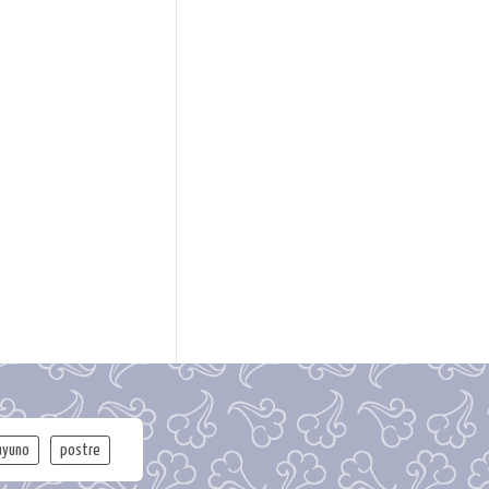
ayuno
postre