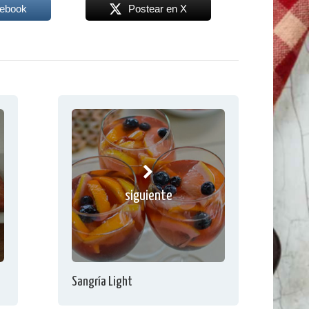
cebook
Postear en X
siguiente
Sangría Light