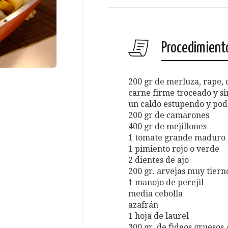
Procedimient
200 gr de merluza, rape,
carne firme troceado y s
un caldo estupendo y po
200 gr de camarones
400 gr de mejillones
1 tomate grande maduro l
1 pimiento rojo o verde
2 dientes de ajo
200 gr. arvejas muy tiern
1 manojo de perejil
media cebolla
azafrán
1 hoja de laurel
300 gr. de fideos gruesos