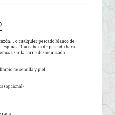
o
 cazón… o cualquier pescado blanco de
in espinas. Una cabeza de pescado hará
demos usar la carne desmenuzada
impio de semilla y piel
os (opcional)
 ADRIA