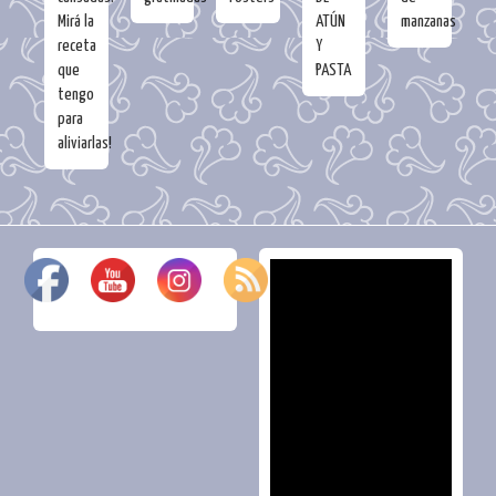
Mirá la
ATÚN
manzanas
receta
Y
que
PASTA
tengo
para
aliviarlas!