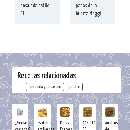
ensalada estilo
papas de la
DELI
huerta Maggi
Recetas relacionadas
merienda y desayuno
postre
¿Piernas
Espinacas
Papas
CAZUELA
Anillitos
cansadas?
gratinadas
Fosters
DE
de