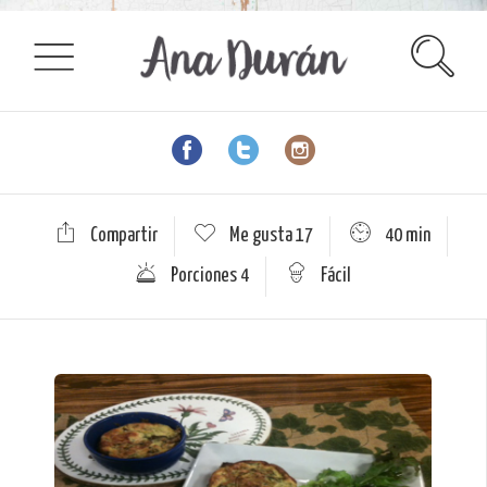
Compartir
Me gusta
17
40 min
Porciones 4
Fácil