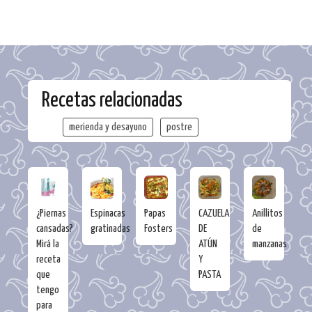
Recetas relacionadas
merienda y desayuno
postre
¿Piernas
Espinacas
Papas
CAZUELA
Anillitos
cansadas?
gratinadas
Fosters
DE
de
Mirá la
ATÚN
manzanas
receta
Y
que
PASTA
tengo
para