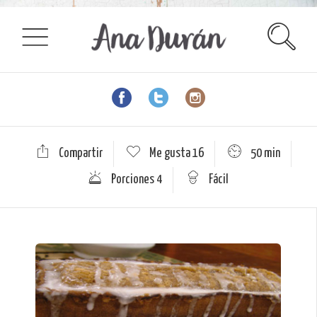
Compartir
Me gusta
16
50 min
Porciones 4
Fácil