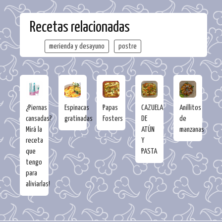
Recetas relacionadas
merienda y desayuno
postre
¿Piernas
Espinacas
Papas
CAZUELA
Anillitos
cansadas?
gratinadas
Fosters
DE
de
Mirá la
ATÚN
manzanas
receta
Y
que
PASTA
tengo
para
aliviarlas!