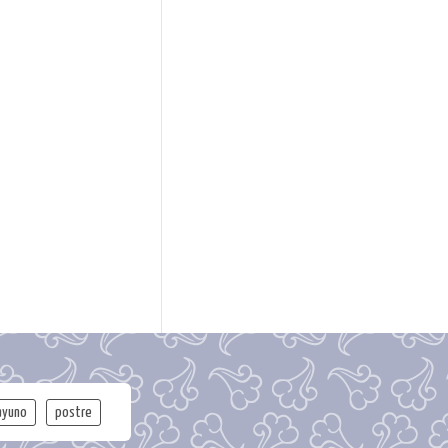
ayuno
postre