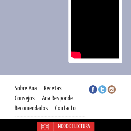
Sobre Ana
Recetas
Consejos
Ana Responde
Recomendados
Contacto
Ana Durán | Todos los derechos
MODO DE LECTURA
reservados |
MJF. Comunicación
| © 2016