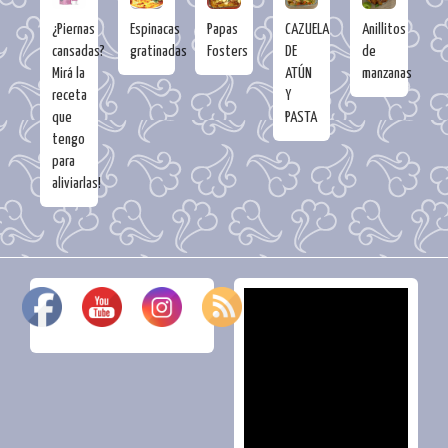
¿Piernas
Espinacas
Papas
CAZUELA
Anillitos
cansadas?
gratinadas
Fosters
DE
de
Mirá la
ATÚN
manzanas
receta
Y
que
PASTA
tengo
para
aliviarlas!