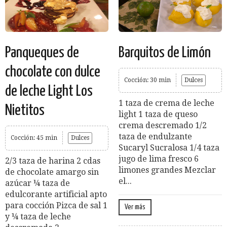
Panqueques de
Barquitos de Limón
chocolate con dulce
Cocción: 30 min
Dulces
de leche Light Los
1 taza de crema de leche
Nietitos
light 1 taza de queso
crema descremado 1/2
taza de endulzante
Cocción: 45 min
Dulces
Sucaryl Sucralosa 1/4 taza
jugo de lima fresco 6
2/3 taza de harina 2 cdas
limones grandes Mezclar
de chocolate amargo sin
el...
azúcar ¼ taza de
edulcorante artificial apto
para cocción Pizca de sal 1
Ver más
y ¼ taza de leche