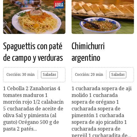
Spaguettis con paté
Chimichurri
de campo y verduras
argentino
Cocción: 30 min
Saladas
Cocción: 20 min
Saladas
1 Cebolla 2 Zanahorias 4
1 cucharada sopera de aji
tomates maduros 1
molido 1 cucharada
morrón rojo 1/2 calabacín
sopera de orégano 1
5 cucharadas de aceite de
cucharada sopera de
oliva Sal y pimienta (al
pimentón 1 cucharada
gusto) Orégano 500 g de
sopera de ajo picadito 1
pasta 2 patés...
cucharada sopera de
perejil 1 cucharadita de...