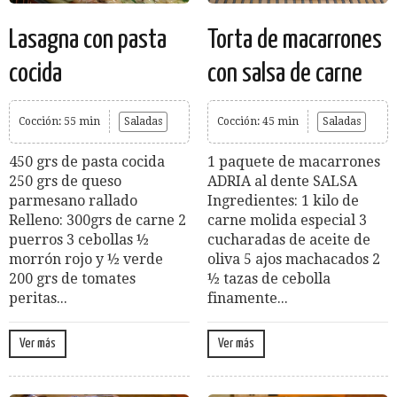
Lasagna con pasta
Torta de macarrones
cocida
con salsa de carne
Cocción: 55 min
Saladas
Cocción: 45 min
Saladas
450 grs de pasta cocida
1 paquete de macarrones
250 grs de queso
ADRIA al dente SALSA
parmesano rallado
Ingredientes: 1 kilo de
Relleno: 300grs de carne 2
carne molida especial 3
puerros 3 cebollas ½
cucharadas de aceite de
morrón rojo y ½ verde
oliva 5 ajos machacados 2
200 grs de tomates
½ tazas de cebolla
peritas...
finamente...
Ver más
Ver más