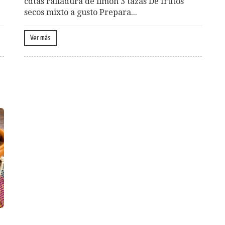
cdtas ralladura de limón 3 tazas De frutos
secos mixto a gusto Prepara...
Ver más