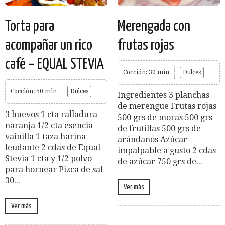
Torta para
Merengada con
acompañar un rico
frutas rojas
café – EQUAL STEVIA
Cocción: 30 min
Dulces
Cocción: 50 min
Dulces
Ingredientes 3 planchas
de merengue Frutas rojas
3 huevos 1 cta ralladura
500 grs de moras 500 grs
naranja 1/2 cta esencia
de frutillas 500 grs de
vainilla 1 taza harina
arándanos Azúcar
leudante 2 cdas de Equal
impalpable a gusto 2 cdas
Stevia 1 cta y 1/2 polvo
de azúcar 750 grs de...
para hornear Pizca de sal
30...
Ver más
Ver más