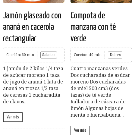
Jamón glaseado con
Compota de
ananá en cacerola
manzana con té
rectangular
verde
Cocción: 60 min
Saladas
Cocción: 40 min
Dulces
1 jamón de 2 kilos 1/4 taza
Cuatro manzanas verdes
de azúcar moreno 1 taza
Dos cucharadas de azúcar
de jugo de ananá 1 lata de
moreno Dos cucharadas
ananá en trozos 1/2 taza
de miel 500 cm3 (dos
de cerezas 1 cucharadita
tazas) de té verde
de clavos...
Ralladura de cáscara de
limón Algunas hojas de
menta o hierbabuena...
Ver más
Ver más