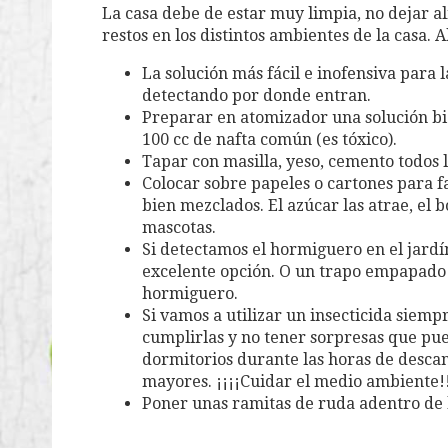
La casa debe de estar muy limpia, no dejar al
restos en los distintos ambientes de la casa. 
La solución más fácil e inofensiva para l
detectando por donde entran.
Preparar en atomizador una solución bie
100 cc de nafta común (es tóxico).
Tapar con masilla, yeso, cemento todos 
Colocar sobre papeles o cartones para fa
bien mezclados. El azúcar las atrae, el 
mascotas.
Si detectamos el hormiguero en el jard
excelente opción. O un trapo empapado 
hormiguero.
Si vamos a utilizar un insecticida siem
cumplirlas y no tener sorpresas que pu
dormitorios durante las horas de descan
mayores. ¡¡¡¡Cuidar el medio ambiente!!
Poner unas ramitas de ruda adentro de l