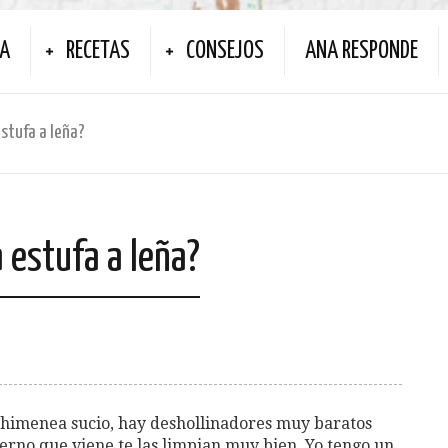
NA
RECETAS
CONSEJOS
ANA RESPONDE
estufa a leña?
a estufa a leña?
chimenea sucio, hay deshollinadores muy baratos
vierno que viene te las limpian muy bien. Yo tengo un